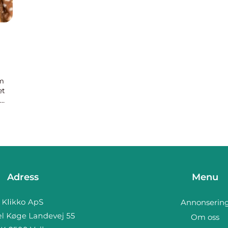
em
et
Adress
Menu
Annonserin
Om oss