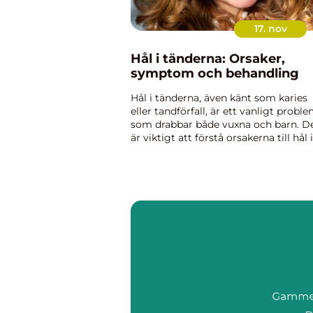
17. nov
Hål i tänderna: Orsaker,
symptom och behandling
Hål i tänderna, även känt som karies
eller tandförfall, är ett vanligt probl
som drabbar både vuxna och barn. D
är viktigt att förstå orsakerna till hål i
tänderna, de vanligaste sym...