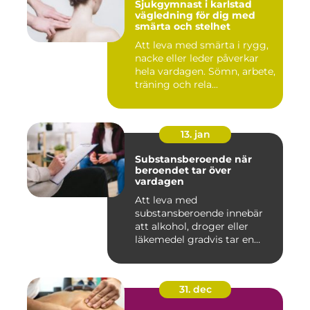
Sjukgymnast i karlstad
vägledning för dig med
smärta och stelhet
Att leva med smärta i rygg,
nacke eller leder påverkar
hela vardagen. Sömn, arbete,
träning och rela...
13. jan
Substansberoende när
beroendet tar över
vardagen
Att leva med
substansberoende innebär
att alkohol, droger eller
läkemedel gradvis tar en
central pla...
31. dec