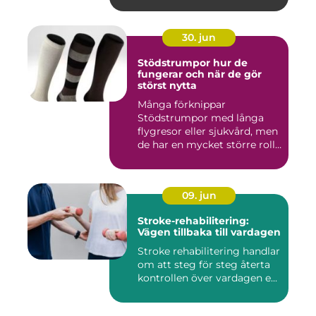
30. jun
Stödstrumpor hur de
fungerar och när de gör
störst nytta
Många förknippar
Stödstrumpor med långa
flygresor eller sjukvård, men
de har en mycket större roll
i...
09. jun
Stroke-rehabilitering:
Vägen tillbaka till vardagen
Stroke rehabilitering handlar
om att steg för steg återta
kontrollen över vardagen e...