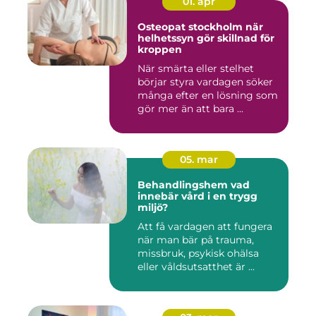
01. apr
Osteopat stockholm när
helhetssyn gör skillnad för
kroppen
När smärta eller stelhet
börjar styra vardagen söker
många efter en lösning som
gör mer än att bara ...
05. mar
Behandlingshem vad
innebär vård i en trygg
miljö?
Att få vardagen att fungera
när man bär på trauma,
missbruk, psykisk ohälsa
eller våldsutsatthet är ...