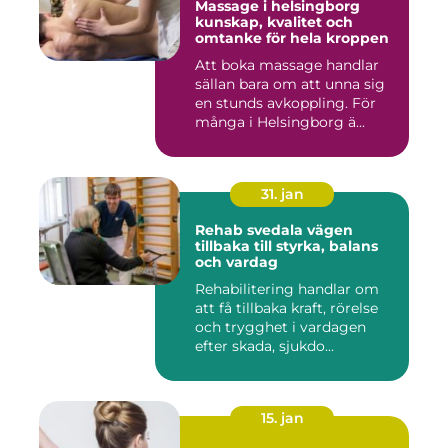
Massage i helsingborg
kunskap, kvalitet och
omtanke för hela kroppen
Att boka massage handlar
sällan bara om att unna sig
en stunds avkoppling. För
många i Helsingborg ä...
31. jan
Rehab svedala vägen
tillbaka till styrka, balans
och vardag
Rehabilitering handlar om
att få tillbaka kraft, rörelse
och trygghet i vardagen
efter skada, sjukdo...
15. jan