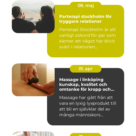
09. maj
Parterapi stockholm för
tryggare relationer
Parterapi Stockholm är ett
vanligt sökord för par som
känner att något har blivit
svårt i relationen...
01. apr
Massage i linköping
kunskap, kvalitet och
omtanke för kropp och
sinne
Massage har gått från att
vara en lyxig lyxprodukt till
att bli en självklar del av
många människors...