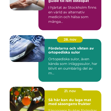
guide till rätt osteopat
I hjärtat av Stockholm finns
en värld av alternativ
medicin och hälsa som
många...
28. nov
Fördelarna och vikten av
ortopediska sulor
Ortopediska sulor, även
kända som inläggssulor, har
blivit en oumbärlig del av
m...
21. nov
Så här kan du laga mat
med säsongens frukter
Säsongens frukter förändrar