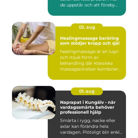
de uppstår och att föreby...
02. aug
Healingmassage beröring
som stödjer kropp och själ
healingmassage är en lugn
och mjuk form av
behandling där klassiska
massagerörelser kombineras
med e...
01. aug
Naprapat i Kungälv - när
vardagssmärta behöver
professionell hjälp
Smärta i rygg, nacke eller
axlar kan förändra hela
vardagen. Plötsligt blir enkl...