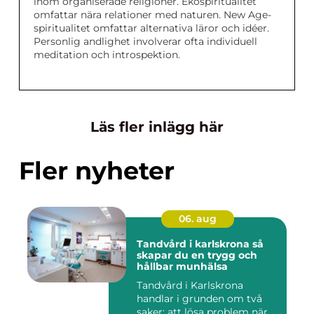
inom organiserade religioner. Ekospiritualitet
omfattar nära relationer med naturen. New Age-
spiritualitet omfattar alternativa läror och idéer.
Personlig andlighet involverar ofta individuell
meditation och introspektion.
Läs fler inlägg här
Fler nyheter
06. aug
Tandvård i karlskrona så
skapar du en trygg och
hållbar munhälsa
Tandvård i Karlskrona
handlar i grunden om två
saker: att lösa problem när