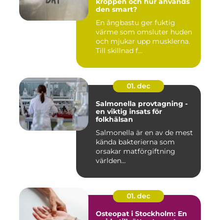
kroppen och hur används
den smart?
En ångbastu ger fuktig
värme som omsluter huden
och mjukar upp musklerna.
Till skillnad f...
01. dec
Salmonella provtagning -
en viktig insats för
folkhälsan
Salmonella är en av de mest
kända bakterierna som
orsakar matförgiftning
världen...
01. dec
Osteopat i Stockholm: En