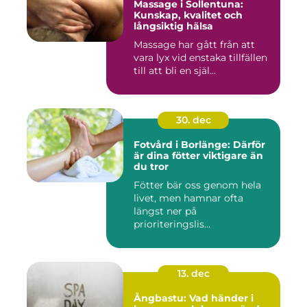
Massage i Sollentuna:
Kunskap, kvalitet och
långsiktig hälsa
Massage har gått från att
vara lyx vid enstaka tillfällen
till att bli en själ...
30. dec
Fotvård i Borlänge: Därför
är dina fötter viktigare än
du tror
Fötter bär oss genom hela
livet, men hamnar ofta
längst ner på
prioriteringslis...
13. dec
Ångbastu: Vad händer i