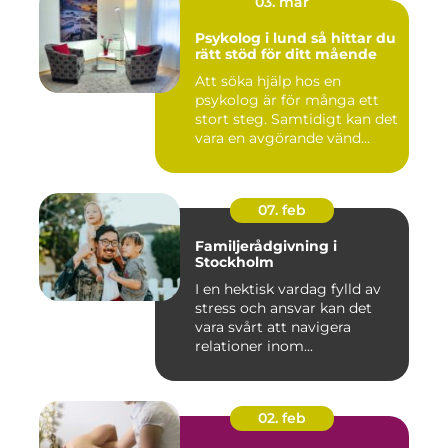
03. mar
Psykolog i lund så hittar du
rätt stöd för ditt mående
Att söka hjälp hos en
psykolog är för många ett
stort steg. Samtidigt kan det
vara en avgörande vänd...
07. feb
Familjerådgivning i
Stockholm
I en hektisk vardag fylld av
stress och ansvar kan det
vara svårt att navigera
relationer inom...
02. feb