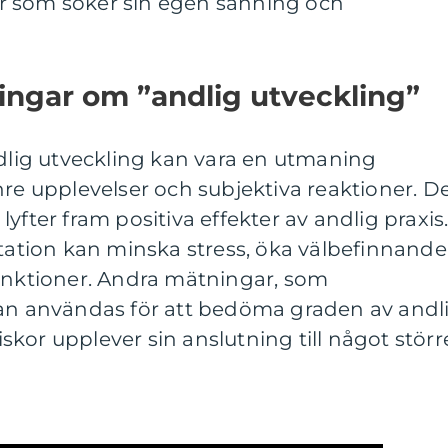
r som söker sin egen sanning och
ingar om ”andlig utveckling”
ndlig utveckling kan vara en utmaning
nre upplevelser och subjektiva reaktioner. D
yfter fram positiva effekter av andlig praxis
itation kan minska stress, öka välbefinnande
funktioner. Andra mätningar, som
kan användas för att bedöma graden av andl
kor upplever sin anslutning till något störr