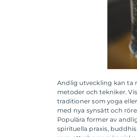
Andlig utveckling kan ta 
metoder och tekniker. Viss
traditioner som yoga ell
med nya synsätt och rörel
Populära former av andli
spirituella praxis, budd