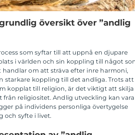
grundlig översikt över ”andlig
rocess som syftar till att uppnå en djupare
n plats i världen och sin koppling till något s
et handlar om att sträva efter inre harmoni,
tarkare koppling till det andliga. Trots att
kopplat till religion, är det viktigt att skilja
från religiositet. Andlig utveckling kan vara
gger på individens personliga övertygelse
ch syfte i livet.
sentation av ”andlig