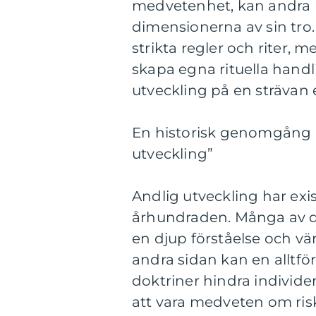
medvetenhet, kan andra lä
dimensionerna av sin tro.
strikta regler och riter,
skapa egna rituella handl
utveckling på en strävan e
En historisk genomgång a
utveckling”
Andlig utveckling har exist
århundraden. Många av de
en djup förståelse och vär
andra sidan kan en alltför
doktriner hindra individe
att vara medveten om riske