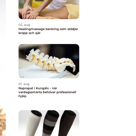
02. aug
Healingmassage beröring som stödjer
kropp och själ
01. aug
Naprapat i Kungälv - när
vardagssmärta behöver professionell
hjälp