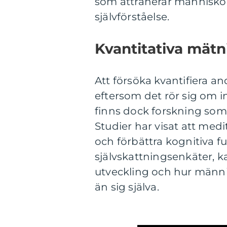
som attraherar människo
självförståelse.
Kvantitativa mätn
Att försöka kvantifiera a
eftersom det rör sig om i
finns dock forskning som l
Studier har visat att med
och förbättra kognitiva 
självskattningsenkäter, 
utveckling och hur männis
än sig själva.