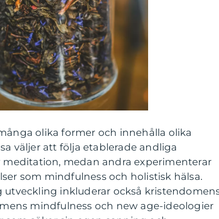
många olika former och innehålla olika
a väljer att följa etablerade andliga
er meditation, medan andra experimenterar
ser som mindfulness och holistisk hälsa.
g utveckling inkluderar också kristendomen
hismens mindfulness och new age-ideologier