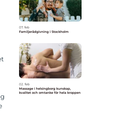
07. feb
Familjerådgivning i Stockholm
et
.
02. feb
Massage i helsingborg kunskap,
kvalitet och omtanke för hela kroppen
ig
e