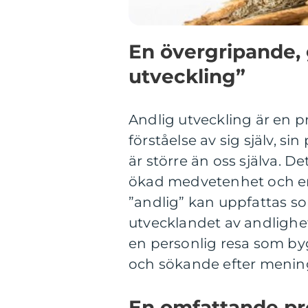
En övergripande, 
utveckling”
Andlig utveckling är en p
förståelse av sig själv, si
är större än oss själva. D
ökad medvetenhet och en s
”andlig” kan uppfattas som 
utvecklandet av andlighet 
en personlig resa som by
och sökande efter mening o
En omfattande pre