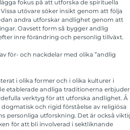
gga fokus på att utforska de spirituella
 Vissa utövare söker insikt genom att följa
 medan andra utforskar andlighet genom att
ingar. Oavsett form så bygger andlig
fter inre förändring och personlig tillväxt.
v för- och nackdelar med olika ”andlig
erat i olika former och i olika kulturer i
 etablerade andliga traditionerna erbjuder
defulla verktyg för att utforska andlighet. Å
 dogmatisk och rigid förståelse av religiösa
ns personliga utforskning. Det är också vikti
n för att bli involverad i sektliknande