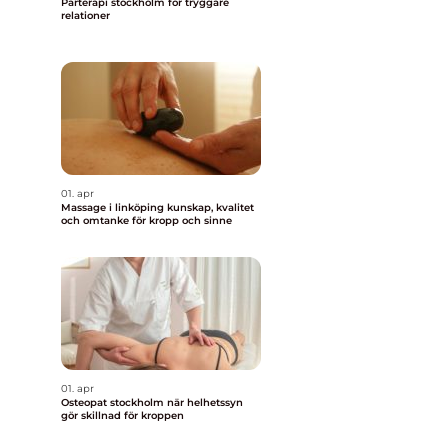
Parterapi stockholm för tryggare
relationer
01. apr
Massage i linköping kunskap, kvalitet
och omtanke för kropp och sinne
01. apr
Osteopat stockholm när helhetssyn
gör skillnad för kroppen