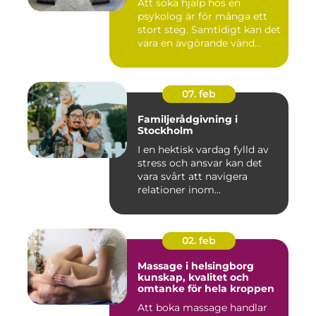
Att söka hjälp hos en
psykolog är för många ett
stort steg. Samtidigt kan det
vara en avgörande vänd...
07. feb
Familjerådgivning i
Stockholm
I en hektisk vardag fylld av
stress och ansvar kan det
vara svårt att navigera
relationer inom...
02. feb
Massage i helsingborg
kunskap, kvalitet och
omtanke för hela kroppen
Att boka massage handlar