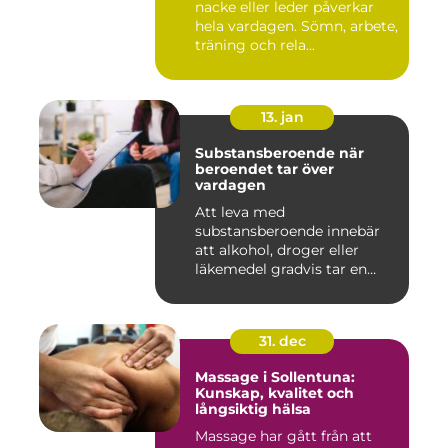
nacke eller leder påverkar
hela vardagen. Sömn, arbete,
träning och rela...
13. jan
Substansberoende när
beroendet tar över
vardagen
Att leva med
substansberoende innebär
att alkohol, droger eller
läkemedel gradvis tar en
central pla...
31. dec
Massage i Sollentuna:
Kunskap, kvalitet och
långsiktig hälsa
Massage har gått från att