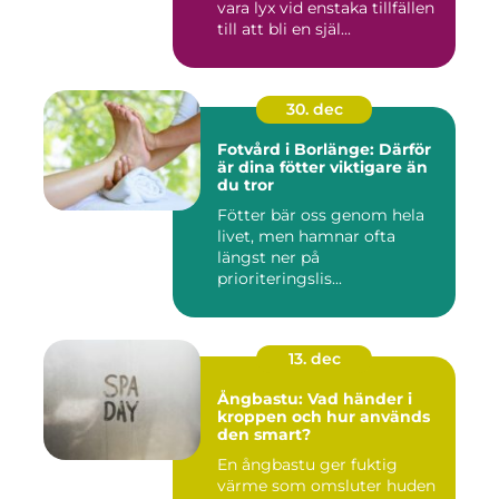
vara lyx vid enstaka tillfällen
till att bli en själ...
30. dec
Fotvård i Borlänge: Därför
är dina fötter viktigare än
du tror
Fötter bär oss genom hela
livet, men hamnar ofta
längst ner på
prioriteringslis...
13. dec
Ångbastu: Vad händer i
kroppen och hur används
den smart?
En ångbastu ger fuktig
värme som omsluter huden