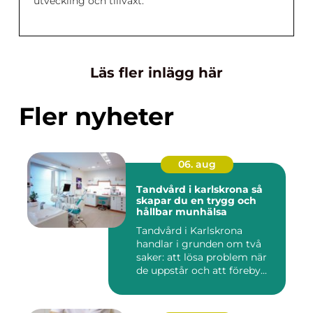
utveckling och tillväxt.
Läs fler inlägg här
Fler nyheter
06. aug
Tandvård i karlskrona så
skapar du en trygg och
hållbar munhälsa
Tandvård i Karlskrona
handlar i grunden om två
saker: att lösa problem när
de uppstår och att föreby...