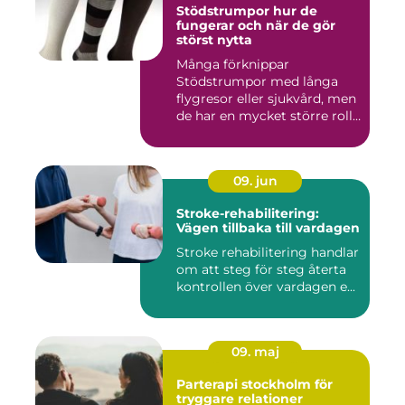
Stödstrumpor hur de
fungerar och när de gör
störst nytta
Många förknippar
Stödstrumpor med långa
flygresor eller sjukvård, men
de har en mycket större roll
i...
09. jun
Stroke-rehabilitering:
Vägen tillbaka till vardagen
Stroke rehabilitering handlar
om att steg för steg återta
kontrollen över vardagen e...
09. maj
Parterapi stockholm för
tryggare relationer