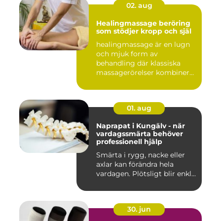
02. aug
Healingmassage beröring
som stödjer kropp och själ
healingmassage är en lugn
och mjuk form av
behandling där klassiska
massagerörelser kombineras
med e...
01. aug
Naprapat i Kungälv - när
vardagssmärta behöver
professionell hjälp
Smärta i rygg, nacke eller
axlar kan förändra hela
vardagen. Plötsligt blir enkl...
30. jun