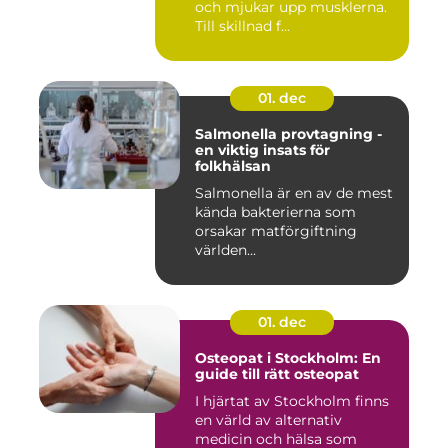
och mjukar upp musklerna.
Till skillnad f...
01. dec
Salmonella provtagning -
en viktig insats för
folkhälsan
Salmonella är en av de mest
kända bakterierna som
orsakar matförgiftning
världen...
01. dec
Osteopat i Stockholm: En
guide till rätt osteopat
I hjärtat av Stockholm finns
en värld av alternativ
medicin och hälsa som