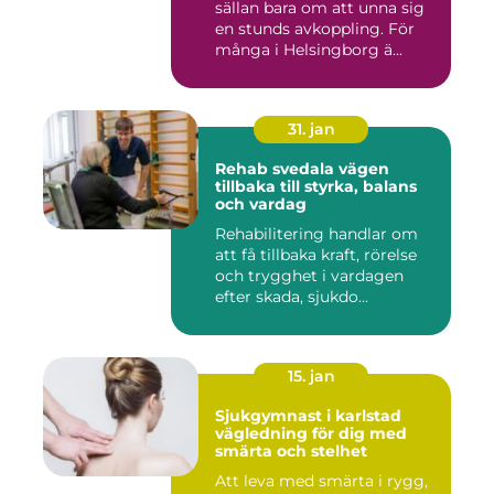
sällan bara om att unna sig
en stunds avkoppling. För
många i Helsingborg ä...
31. jan
Rehab svedala vägen
tillbaka till styrka, balans
och vardag
Rehabilitering handlar om
att få tillbaka kraft, rörelse
och trygghet i vardagen
efter skada, sjukdo...
15. jan
Sjukgymnast i karlstad
vägledning för dig med
smärta och stelhet
Att leva med smärta i rygg,