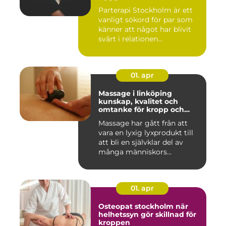
Parterapi Stockholm är ett
vanligt sökord för par som
känner att något har blivit
svårt i relationen...
01. apr
Massage i linköping
kunskap, kvalitet och
omtanke för kropp och
sinne
Massage har gått från att
vara en lyxig lyxprodukt till
att bli en självklar del av
många människors...
01. apr
Osteopat stockholm när
helhetssyn gör skillnad för
kroppen