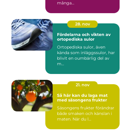
många...
28. nov
Fördelarna och vikten av
ortopediska sulor
Ortopediska sulor, även
kända som inläggssulor, har
blivit en oumbärlig del av
m...
21. nov
Så här kan du laga mat
med säsongens frukter
Säsongens frukter förändrar
både smaken och känslan i
maten. När du l...