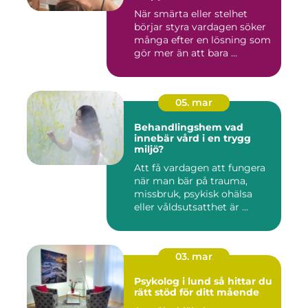
När smärta eller stelhet
börjar styra vardagen söker
många efter en lösning som
gör mer än att bara ...
05. mar
Behandlingshem vad
innebär vård i en trygg
miljö?
Att få vardagen att fungera
när man bär på trauma,
missbruk, psykisk ohälsa
eller våldsutsatthet är ...
03. mar
Psykolog i lund så hittar du
rätt stöd för ditt mående