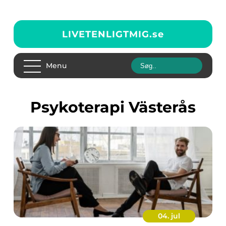
LIVETENLIGTMIG.
se
Menu
Psykoterapi Västerås
04. jul