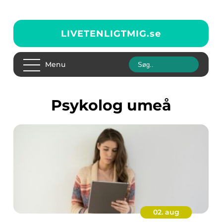
LIVETENLIGTMIG.
se
Menu
psykolog umeå
02. aug