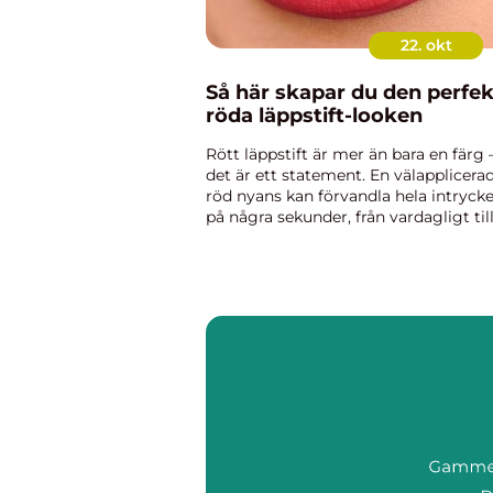
22. okt
Så här skapar du den perfe
röda läppstift-looken
Rött läppstift är mer än bara en färg 
det är ett statement. En välapplicera
röd nyans kan förvandla hela intrycke
på några sekunder, från vardagligt til
självsäkert o...