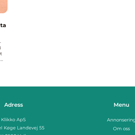
kta
–
d
t
l
Adress
Menu
Annonserin
Om oss