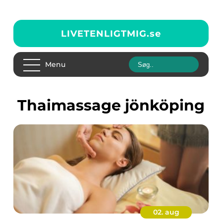
LIVETENLIGTMIG.
se
Menu
thaimassage jönköping
02. aug