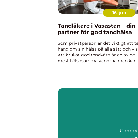
16. jun
Tandläkare i Vasastan – din
partner för god tandhälsa
Som privatperson är det viktigt att t
hand om sin hälsa på alla sätt och vis
Att brukat god tandvård är en av de
mest hälsosamma vanorna man kan 
sig an för att bibehålla en stark och f
kropp. D...