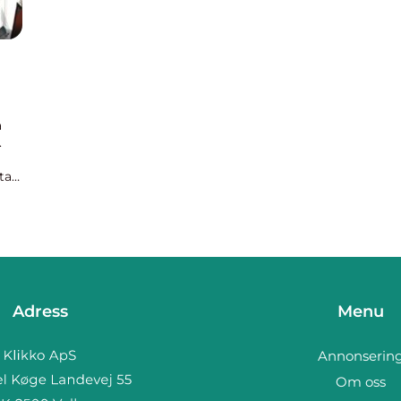
a
.
ta
risk
Adress
Menu
Annonserin
Om oss