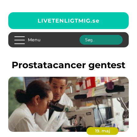
LIVETENLIGTMIG.
se
Menu
prostatacancer gentest
19. maj