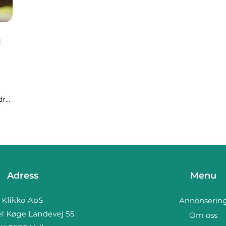
d
dre
er
Adress
Menu
Annonserin
Om oss