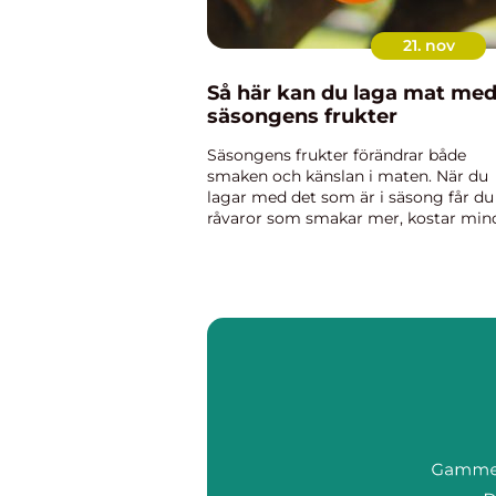
21. nov
Så här kan du laga mat me
säsongens frukter
Säsongens frukter förändrar både
smaken och känslan i maten. När du
lagar med det som är i säsong får du
råvaror som smakar mer, kostar min
och ofta är betydligt friskare än frukt
so...