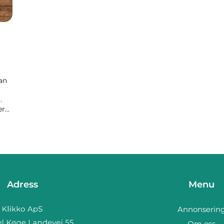
an
.
er
h
Adress
Menu
Annonserin
Om oss