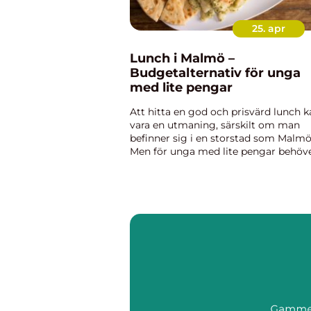
25. apr
Lunch i Malmö –
Budgetalternativ för unga
med lite pengar
Att hitta en god och prisvärd lunch k
vara en utmaning, särskilt om man
befinner sig i en storstad som Malmö
Men för unga med lite pengar behöv
det inte vara omöjligt att äta gott oc
samtidigt hålla sig ...