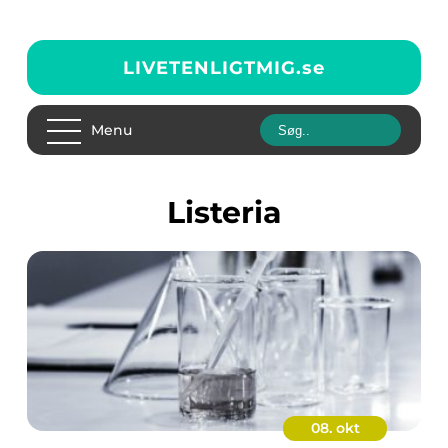
LIVETENLIGTMIG.
se
Menu
Listeria
08. okt