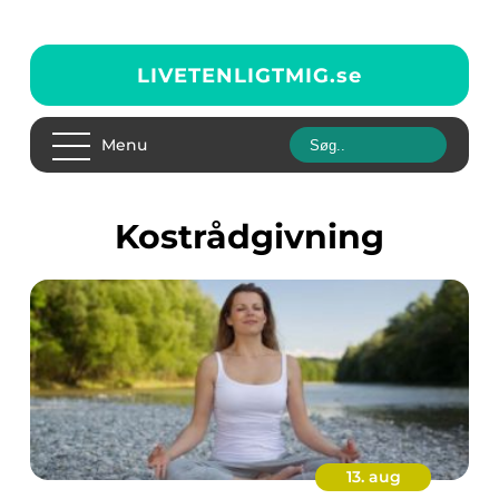
LIVETENLIGTMIG.
se
Menu
kostrådgivning
13. aug