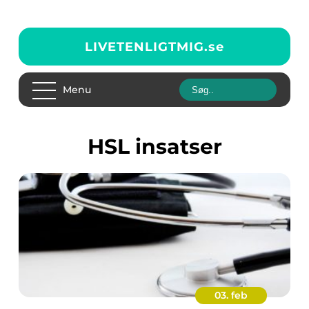
LIVETENLIGTMIG.
se
Menu
HSL insatser
03. feb