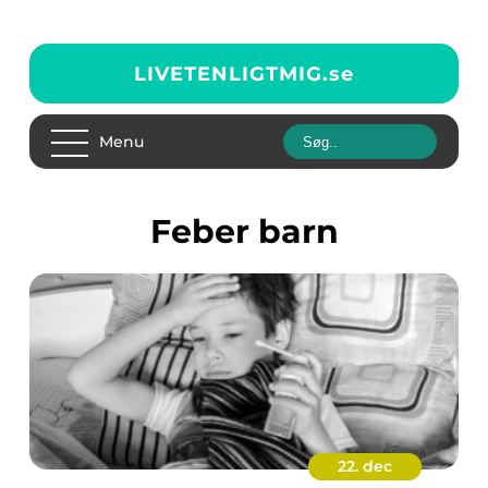
LIVETENLIGTMIG.
se
Menu
feber barn
22. dec