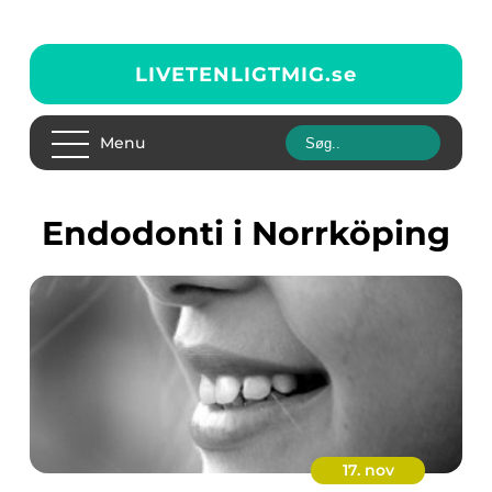
LIVETENLIGTMIG.
se
Menu
endodonti i Norrköping
17. nov