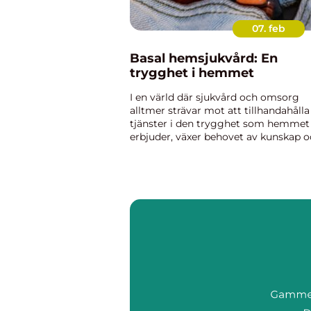
07. feb
Basal hemsjukvård: En
trygghet i hemmet
I en värld där sjukvård och omsorg
alltmer strävar mot att tillhandahålla
tjänster i den trygghet som hemmet
erbjuder, växer behovet av kunskap 
förståelse för vad basal hemsjukvård
inneb&...