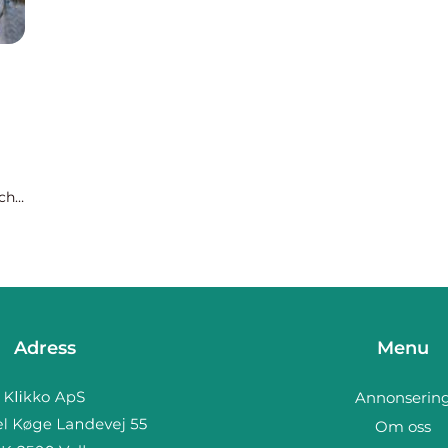
och
Adress
Menu
Annonserin
Om oss