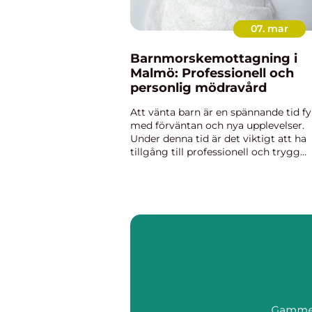
07. mar
Barnmorskemottagning i
Malmö: Professionell och
personlig mödravård
Att vänta barn är en spännande tid fy
med förväntan och nya upplevelser.
Under denna tid är det viktigt att ha
tillgång till professionell och trygg
mödravård. För dem som letar efter 
barnmors...