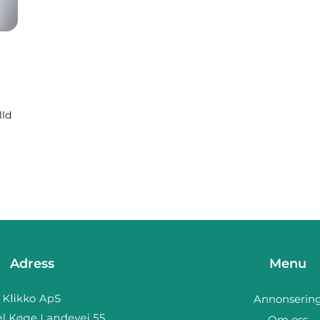
lld
en
Adress
Menu
Annonserin
Om oss