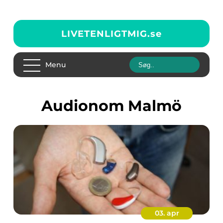
LIVETENLIGTMIG.
se
Menu
audionom Malmö
03. apr