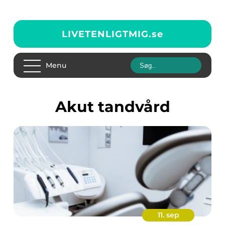
LIVETENLIGTMIG.
se
Menu
akut tandvård
11. sep