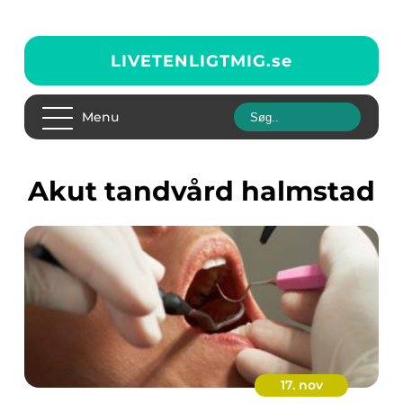
LIVETENLIGTMIG.
se
Menu
akut tandvård halmstad
17. nov